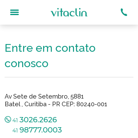
Entre em contato
Qual o tratamento?
sogeniano (Bigode Chinês)
Bioestimuladores
conosco
s No Rosto
Carboxiterapia
Dermaroller
Espinhas
Laser Acroma-QS®
Av Sete de Setembro, 5881
Laser DualMode®
Batel , Curitiba - PR CEP: 80240-001
Laser Inlift IntraOral®
Limpeza De Pele Por Hi
3026.2626
41
Luz Pulsada
98777.0003
41
MD Codes