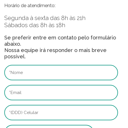
Mesoterapia Capilar
Horário de atendimento:
Mesoterapia Facial
Segunda à sexta das 8h às 21h
Microagulhamento
Sábados das 8h às 18h
NCTF
Peeling De Ácido Glicóli
Se preferir entre em contato pelo formulário
Peeling De Ácido Retinói
abaixo.
Peeling De Ácido Salicili
Nossa equipe irá responder o mais breve
possível.