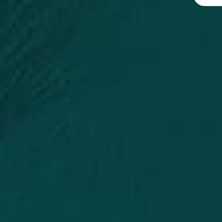
Manchas No Rosto
Olheiras
Papada
Poros Dilatados
Rejuvenescimento
Rejuvenescimento De Pálpebras
Rinomodelação (Nariz)
Rugas