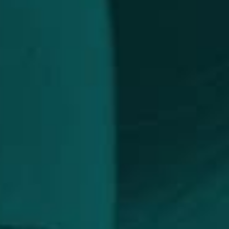
Toxina Botulínica
pilar
Ultrassom Microfocado
cial
nto
do Glicólico
do Retinóico
o Salicilico