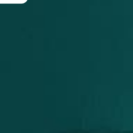
MD Codes
Mesoterapia Ca
Mesoterapia Fa
Microagulhame
NCTF
Peeling De Áci
Peeling De Áci
Peeling De Ácid