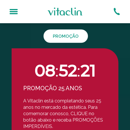
Avaliação Online ou Presencial
Aparelhos próprios (mais seguro)
PROMOÇÃO
Qual o tratamento?
sogeniano (Bigode Chinês)
Bioestimuladores
s No Rosto
Carboxiterapia
08
:
52
:
20
Dermaroller
Espinhas
Laser Acroma-QS®
PROMOÇÃO 25 ANOS
Laser DualMode®
A Vitaclin está completando seus 25
Laser Inlift IntraOral®
anos no mercado da estética. Para
Limpeza De Pele Por Hi
comemorar conosco, CLIQUE no
Luz Pulsada
botão abaixo e receba PROMOÇÕES
MD Codes
IMPERDÍVEIS.