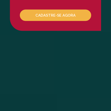
Mesoterapia Capilar
Mesoterapia Facial
Microagulhamento
CADASTRE-SE AGORA
NCTF
Peeling De Ácido Glicóli
Peeling De Ácido Retinói
Peeling De Ácido Salicili